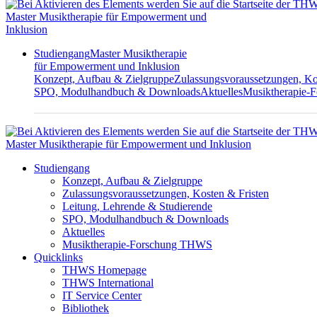
Master Musiktherapie für Empowerment und
Inklusion
Studiengang
Master Musiktherapie
für Empowerment und Inklusion
Konzept, Aufbau & Zielgruppe
Zulassungsvoraussetzungen, Ko
SPO, Modulhandbuch & Downloads
Aktuelles
Musiktherapie
Master Musiktherapie für Empowerment und Inklusion
Studiengang
Konzept, Aufbau & Zielgruppe
Zulassungsvoraussetzungen, Kosten & Fristen
Leitung, Lehrende & Studierende
SPO, Modulhandbuch & Downloads
Aktuelles
Musiktherapie-Forschung THWS
Quicklinks
THWS Homepage
THWS International
IT Service Center
Bibliothek