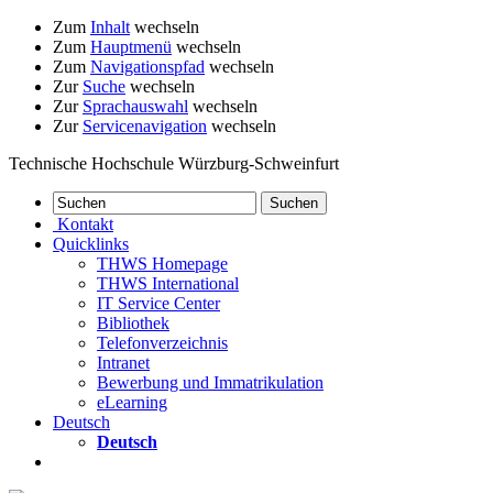
Zum
Inhalt
wechseln
Zum
Hauptmenü
wechseln
Zum
Navigationspfad
wechseln
Zur
Suche
wechseln
Zur
Sprachauswahl
wechseln
Zur
Servicenavigation
wechseln
Technische Hochschule Würzburg-Schweinfurt
Kontakt
Quicklinks
THWS Homepage
THWS International
IT Service Center
Bibliothek
Telefonverzeichnis
Intranet
Bewerbung und Immatrikulation
eLearning
Deutsch
Deutsch