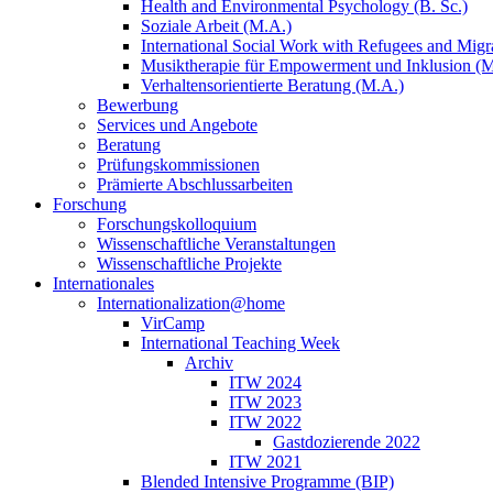
Health and Environmental Psychology (B. Sc.)
Soziale Arbeit (M.A.)
International Social Work with Refugees and Migr
Musiktherapie für Empowerment und Inklusion (
Verhaltensorientierte Beratung (M.A.)
Bewerbung
Services und Angebote
Beratung
Prüfungskommissionen
Prämierte Abschlussarbeiten
Forschung
Forschungskolloquium
Wissenschaftliche Veranstaltungen
Wissenschaftliche Projekte
Internationales
Internationalization@home
VirCamp
International Teaching Week
Archiv
ITW 2024
ITW 2023
ITW 2022
Gastdozierende 2022
ITW 2021
Blended Intensive Programme (BIP)