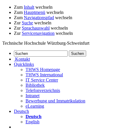
Zum
Inhalt
wechseln
Zum
Hauptmenü
wechseln
Zum
Navigationspfad
wechseln
Zur
Suche
wechseln
Zur
Sprachauswahl
wechseln
Zur
Servicenavigation
wechseln
Technische Hochschule Würzburg-Schweinfurt
Kontakt
Quicklinks
THWS Homepage
THWS International
IT Service Center
Bibliothek
Telefonverzeichnis
Intranet
Bewerbung und Immatrikulation
eLearning
Deutsch
Deutsch
English