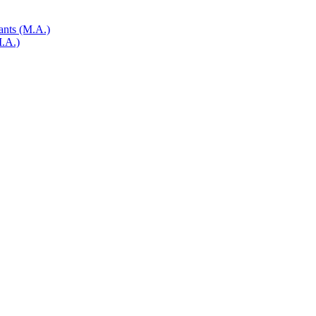
ants (M.A.)
M.A.)