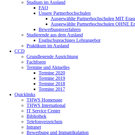
Studium im Ausland
FAQ
Unsere Partnerhochschulen
Ausgewählte Partnerhochschulen MIT Era
Ausgewählte Partnerhochschulen OHNE Er
Bewerbungsverfahren
Studierende aus dem Ausland
Englischsprachiges Lehrangebot
Praktikum im Ausland
CCD
Grundlegende Ausrichtung
Fachforen
Termine und Aktuelles
Termine 2020
Termine 2019
Termine 2018
Termine 2017
Quicklinks
THWS Homepage
THWS International
IT Service Center
Bibliothek
Telefonverzeichnis
Intranet
Bewerbung und Immatrikulation