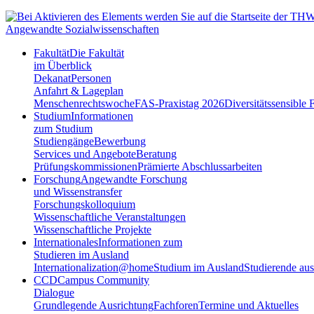
Angewandte Sozialwissenschaften
Fakultät
Die Fakultät
im Überblick
Dekanat
Personen
Anfahrt & Lageplan
Menschenrechtswoche
FAS-Praxistag 2026
Diversitätssensible 
Studium
Informationen
zum Studium
Studiengänge
Bewerbung
Services und Angebote
Beratung
Prüfungskommissionen
Prämierte Abschlussarbeiten
Forschung
Angewandte Forschung
und Wissenstransfer
Forschungskolloquium
Wissenschaftliche Veranstaltungen
Wissenschaftliche Projekte
Internationales
Informationen zum
Studieren im Ausland
Internationalization@home
Studium im Ausland
Studierende au
CCD
Campus Community
Dialogue
Grundlegende Ausrichtung
Fachforen
Termine und Aktuelles