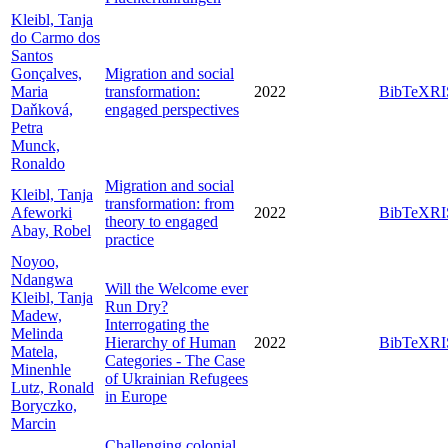
Kleibl, Tanja
do Carmo dos
Santos
Gonçalves,
Migration and social
Maria
transformation:
2022
BibTeX
RI
Daňková,
engaged perspectives
Petra
Munck,
Ronaldo
Migration and social
Kleibl, Tanja
transformation: from
Afeworki
2022
BibTeX
RI
theory to engaged
Abay, Robel
practice
Noyoo,
Ndangwa
Will the Welcome ever
Kleibl, Tanja
Run Dry?
Madew,
Interrogating the
Melinda
Hierarchy of Human
2022
BibTeX
RI
Matela,
Categories - The Case
Minenhle
of Ukrainian Refugees
Lutz, Ronald
in Europe
Boryczko,
Marcin
Challenging colonial