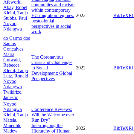
Afeworki
continuities and racism
Abay, Robel
within contemporary
Kleibl, Tanja
EU migration regimes:
2022
BibTeX
RI
Stubbs, Paul
postcolonial
Noyoo,
perspectives in social
Ndangwa
work
do Carmo dos
Santos
Gonçalves,
Maria
The Coronavirus
Gutwald,
Crisis and Challenges
Rebecca
to Social
2022
BibTeX
RI
Kleibl, Tanja
Development: Global
Lutz, Ronald
Perspectives
Noyoo,
Ndangwa
Twikirize,
Janestic
Noyoo,
Ndangwa
Conference Reviews:
Kleibl, Tanja
Will the Welcome ever
Matela,
Run Dry?
Minenhle
Interrogating the
2022
BibTeX
RI
Madew,
Hierarchy of Human