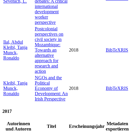
Sevenich, L.
debates: A critical
international
development
worker
perspective
Postcolonial
perspectives on
civil society in
Ilal, Abdul
Mozambique:
Kleibl, Tanja
Towards an
2018
BibTeX
RIS
Munck,
alternative
Ronaldo
approach for
research and
action
NGOs and the
Kleibl, Tanja
Political
Munck,
Economy of
2018
BibTeX
RIS
Ronaldo
Development: An
Irish Perspective
2017
Autorinnen
Metadaten
Titel
Erscheinungsjahr
und Autoren
exportieren