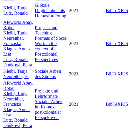
Globale
Kleibl, Tanja
Ungleichheit als
2021
BibTeX
RIS
Lutz, Ronald
Herausforderung
Afeworki Abay,
Robel
Projects and
Kleibl, Tanja
Teaching
Neureither,
Formats of Social
Franziska
Work in the
2021
BibTeX
RIS
Klages, Anna-
context of
Lisa
Postcolonial
Lutz, Ronald
Perspectives
Daňková, Petra
Kleibl, Tanja
Soziale Arbeit
2021
BibTeX
RIS
Neureither, F.
des Südens
Afeworki Abay,
Robel
Projekte und
Kleibl, Tanja
Lehrformate
Neureither,
Sozialer Arbeit
Franziska
2021
BibTeX
RIS
im Kontext
Klages, Anna-
postkolonialer
Lisa
Perspektiven
Lutz, Ronald
Daňková, Petra