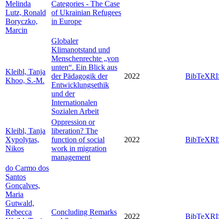
Melinda
Categories - The Case
Lutz, Ronald
of Ukrainian Refugees
Boryczko,
in Europe
Marcin
Globaler
Klimanotstand und
Menschenrechte „von
unten“. Ein Blick aus
Kleibl, Tanja
der Pädagogik der
2022
BibTeX
RI
Khoo, S.-M.
Entwicklungsethik
und der
Internationalen
Sozialen Arbeit
Oppression or
Kleibl, Tanja
liberation? The
Xypolytas,
function of social
2022
BibTeX
RI
Nikos
work in migration
management
do Carmo dos
Santos
Gonçalves,
Maria
Gutwald,
Rebecca
Concluding Remarks
2022
BibTeX
RI