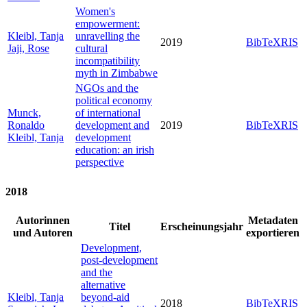
Women's
empowerment:
Kleibl, Tanja
unravelling the
2019
BibTeX
RIS
Jaji, Rose
cultural
incompatibility
myth in Zimbabwe
NGOs and the
political economy
Munck,
of international
Ronaldo
development and
2019
BibTeX
RIS
Kleibl, Tanja
development
education: an irish
perspective
2018
Autorinnen
Metadaten
Titel
Erscheinungsjahr
und Autoren
exportieren
Development,
post-development
and the
alternative
Kleibl, Tanja
beyond-aid
2018
BibTeX
RIS