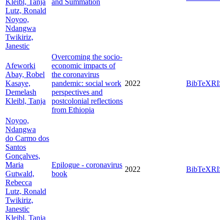
Kleibl, Tanja
and Summation
Lutz, Ronald
Noyoo,
Ndangwa
Twikiriz,
Janestic
Overcoming the socio-
Afeworki
economic impacts of
Abay, Robel
the coronavirus
Kasaye,
pandemic: social work
2022
BibTeX
RI
Demelash
perspectives and
Kleibl, Tanja
postcolonial reflections
from Ethiopia
Noyoo,
Ndangwa
do Carmo dos
Santos
Gonçalves,
Maria
Epilogue - coronavirus
2022
BibTeX
RI
Gutwald,
book
Rebecca
Lutz, Ronald
Twikiriz,
Janestic
Kleibl, Tanja