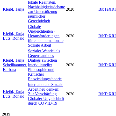
lokale Realitäten.
Nachhaltigkeitsdebatte
Kleibl, Tanja
2020
BibTeX
RI
zur Unterstützung
räumlicher
Gerechtigkeit
Globale
Ungleichheiten -
Kleibl, Tanja
Herausforderungen
2020
BibTeX
RI
Lutz, Ronald
für eine internationale
Soziale Arbeit
Sozialer Wandel als
Gegenstand des
Kleibl, Tanja
Dialogs zwischen
Schellhammer,
Interkultureller
2020
BibTeX
RI
Barbara
Philosophie und
Kritischer
Entwicklungstheorie
Internationale Soziale
Arbeit neu denken:
Kleibl, Tanja
Zur Verschärfung
2020
BibTeX
RI
Lutz, Ronald
Globaler Ungleichheit
durch COVID-19
2019