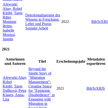
Afeworki
Abay, Robel
Kleibl, Tanja
Dekolonialisierung des
Ritter,
Wissens in Forschung,
Monique
2022
BibTeX
RI
Lehre und Praxis
Ihring,
Sozialer Arbeit
Isabelle
Mouissi,
Jasmin
2021
Autorinnen
Metadaten
Titel
Erscheinungsjahr
und Autoren
exportieren
Beyond the
Single Story of
Afeworki Abay,
"Migration
Robel
Management":
Kleibl, Tanja
Creating Space
2021
BibTeX
RIS
Daňková, Petra
for "Epistemic
Klages, Anna-
Disobedience" in
Lisa
Engaging with
Migration in
Social Work