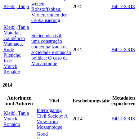
wegen
Kleibl, Tanja
2015
BibTeX
RIS
Rohstoffabbau:
VerliererInnen der
Globalisierung
Kleibl, Tanja
Material,
Sociedade civil,
Gaudêncio
uma construção
Matinada,
contextualizada na
Rude
2015
BibTeX
RIS
sociedade e situação
Piletiche,
politica: O caso de
José
Moçambique
Munck,
Ronaldo
2014
Autorinnen
Metadaten
Titel
Erscheinungsjahr
und Autoren
exportieren
Interrogating
Kleibl, Tanja
Civil Society: A
Munck,
2014
BibTeX
RIS
View from
Ronaldo
Mozambique
Good