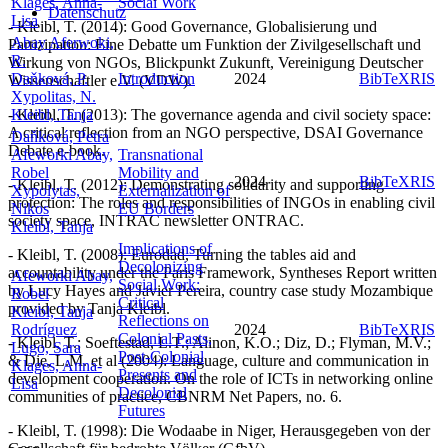
Klages, Anna-
Social Work
Datenschutz
Lisa
- Kleibl, T. (2014): Good Governance, Globalisierung und
Abay Aferwoki,
Partizipation: Eine Debatte um Funktion der Zivilgesellschaft und
R.
Wirkung von NGOs, Blickpunkt Zukunft, Vereinigung Deutscher
Daňková, P.
Introduction
2024
BibTeX
RIS
Wissenschaftler e.V. (VDW).
Xypolitas, N.
- Kleibl, T. (2013): The governance agenda and civil society space:
Kleibl, Tanja
A critical reflection from an NGO perspective, DSAI Governance
Daňková, Petra
Debate e-book.
Afeworki Abay,
Transnational
Robel
Mobility and
2024
BibTeX
RIS
- Kleibl, T. (2012): Demonstrating solidarity and supporting
Xypolytas,
Externalization of
protection: The roles and responsibilities of INGOs in enabling civil
Nikos
EU Borders
society space, INTRAC newsletter ONTRAC.
Kleibl, Tanja
Implications of
- Kleibl, T. (2008): Eurodad, Turning the tables aid and
Decolonizing
accountability under the Paris Framework, Syntheses Report written
Afeworki Abay,
Social Work:
by Lucy Hayes and Javier Pereira, country case study Mozambique
Robel
Critical
provided by Tanja Kleibl.
Kleibl, Tanja
Reflections on
Rodríguez
2024
BibTeX
RIS
Colonial Pasts,
- Kleibl, T.; Soeftestad, L.T.; Alinon, K.O.; Diz, D.; Flyman, M.V.;
Lugo, Sara
Post-Colonial
& Die, L.M. et al (2004): Language, culture and communication in
Klages, Anna-
Presents and
development cooperation. On the role of ICTs in networking online
Lisa
Decolonial
communities of practice, CBNRM Net Papers, no. 6.
Futures
- Kleibl, T. (1998): Die Wodaabe in Niger, Herausgegeben von der