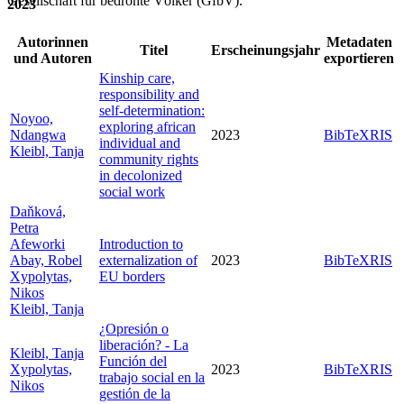
Gesellschaft für bedrohte Völker (GfbV).
2023
Autorinnen
Metadaten
Titel
Erscheinungsjahr
und Autoren
exportieren
Kinship care,
responsibility and
self-determination:
Noyoo,
exploring african
Ndangwa
2023
BibTeX
RIS
individual and
Kleibl, Tanja
community rights
in decolonized
social work
Daňková,
Petra
Afeworki
Introduction to
Abay, Robel
externalization of
2023
BibTeX
RIS
Xypolytas,
EU borders
Nikos
Kleibl, Tanja
¿Opresión o
liberación? - La
Kleibl, Tanja
Función del
Xypolytas,
2023
BibTeX
RIS
trabajo social en la
Nikos
gestión de la