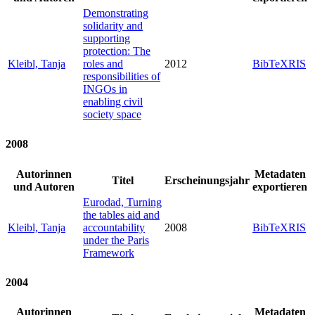
Demonstrating
solidarity and
supporting
protection: The
Kleibl, Tanja
roles and
2012
BibTeX
RIS
responsibilities of
INGOs in
enabling civil
society space
2008
Autorinnen
Metadaten
Titel
Erscheinungsjahr
und Autoren
exportieren
Eurodad, Turning
the tables aid and
Kleibl, Tanja
accountability
2008
BibTeX
RIS
under the Paris
Framework
2004
Autorinnen
Metadaten