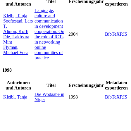
Titel
Erscheinungsjahr
und Autoren
exportieren
Language,
Kleibl, Tanja
culture and
Soeftestad, Lars
communication
T.
in development
Alinon, Koffi
cooperation. On
2004
BibTeX
RIS
Dié, Lakhsara
the role of ICTs
Mint
in networking
Flyman,
online
Michael Vosa
communities of
practice
1998
Autorinnen
Metadaten
Titel
Erscheinungsjahr
und Autoren
exportieren
Die Wodaabe in
Kleibl, Tanja
1998
BibTeX
RIS
Niger