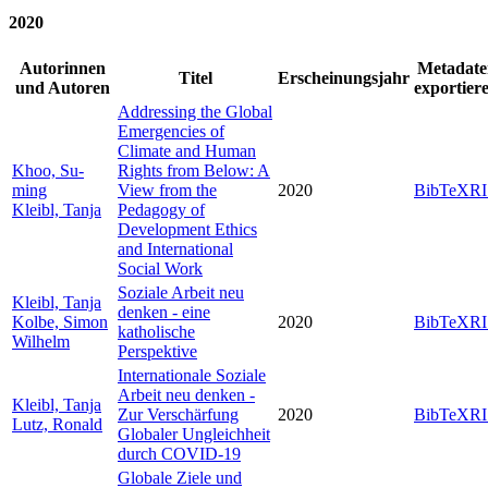
2020
Autorinnen
Metadate
Titel
Erscheinungsjahr
und Autoren
exportier
Addressing the Global
Emergencies of
Climate and Human
Khoo, Su-
Rights from Below: A
ming
View from the
2020
BibTeX
RI
Kleibl, Tanja
Pedagogy of
Development Ethics
and International
Social Work
Soziale Arbeit neu
Kleibl, Tanja
denken - eine
Kolbe, Simon
2020
BibTeX
RI
katholische
Wilhelm
Perspektive
Internationale Soziale
Arbeit neu denken -
Kleibl, Tanja
Zur Verschärfung
2020
BibTeX
RI
Lutz, Ronald
Globaler Ungleichheit
durch COVID-19
Globale Ziele und