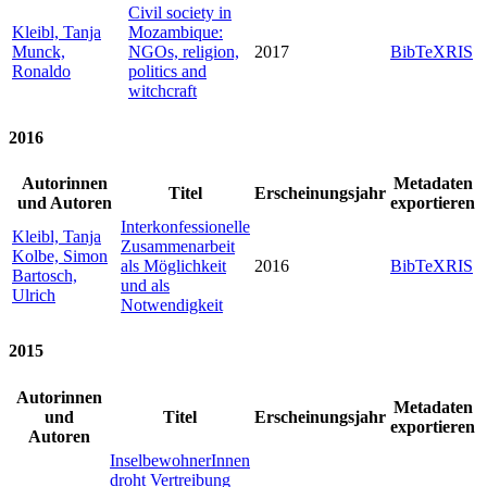
Civil society in
Kleibl, Tanja
Mozambique:
Munck,
NGOs, religion,
2017
BibTeX
RIS
Ronaldo
politics and
witchcraft
2016
Autorinnen
Metadaten
Titel
Erscheinungsjahr
und Autoren
exportieren
Interkonfessionelle
Kleibl, Tanja
Zusammenarbeit
Kolbe, Simon
als Möglichkeit
2016
BibTeX
RIS
Bartosch,
und als
Ulrich
Notwendigkeit
2015
Autorinnen
Metadaten
und
Titel
Erscheinungsjahr
exportieren
Autoren
InselbewohnerInnen
droht Vertreibung