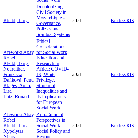
Decolonizing
Civil Society in
Mozambique -
Kleibl, Tanja
2021
BibTeX
RIS
Governance,
Polizics and
Spiritual Systems
Ethical
Considerations
Afeworki Abay,
for Social Work
Robel
Education and
Kleibl, Tanja
Research in
Neureither,
Africa: COVID-
Franziska
19, White
2021
BibTeX
RIS
Daňková, Petra
Privilege,
Klages, Anna-
Structural
Lisa
Inequalities and
Lutz, Ronald
its Implications
for European
Social Work
Afeworki Abay,
Anti-Colonial
Robel
Perspectives in
Kleibl, Tanja
Social Work,
2021
BibTeX
RIS
Xypolytas,
Social Policy and
Nikos
Beyond