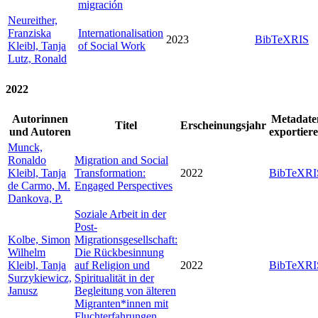
migración
Neureither,
Franziska
Internationalisation
2023
BibTeX
RIS
Kleibl, Tanja
of Social Work
Lutz, Ronald
2022
Autorinnen
Metadate
Titel
Erscheinungsjahr
und Autoren
exportier
Munck,
Ronaldo
Migration and Social
Kleibl, Tanja
Transformation:
2022
BibTeX
RI
de Carmo, M.
Engaged Perspectives
Dankova, P.
Soziale Arbeit in der
Post-
Kolbe, Simon
Migrationsgesellschaft:
Wilhelm
Die Rückbesinnung
Kleibl, Tanja
auf Religion und
2022
BibTeX
RI
Surzykiewicz,
Spiritualität in der
Janusz
Begleitung von älteren
Migranten*innen mit
Fluchterfahrungen