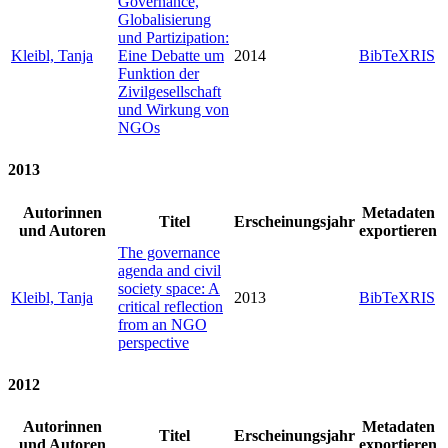
Governance,
Globalisierung
und Partizipation:
Kleibl, Tanja
Eine Debatte um
2014
BibTeX
RIS
Funktion der
Zivilgesellschaft
und Wirkung von
NGOs
2013
Autorinnen
Metadaten
Titel
Erscheinungsjahr
und Autoren
exportieren
The governance
agenda and civil
society space: A
Kleibl, Tanja
2013
BibTeX
RIS
critical reflection
from an NGO
perspective
2012
Autorinnen
Metadaten
Titel
Erscheinungsjahr
und Autoren
exportieren