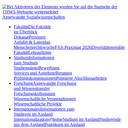
Angewandte Sozialwissenschaften
Fakultät
Die Fakultät
im Überblick
Dekanat
Personen
Anfahrt & Lageplan
Menschenrechtswoche
FAS-Praxistag 2026
Diversitätssensible
Fakultät
Lehraufträge
Studium
Informationen
zum Studium
Studiengänge
Bewerbung
Services und Angebote
Beratung
Prüfungskommissionen
Prämierte Abschlussarbeiten
Forschung
Angewandte Forschung
und Wissenstransfer
Forschungskolloquium
Wissenschaftliche Veranstaltungen
Wissenschaftliche Projekte
Internationales
Informationen zum
Studieren im Ausland
Internationalization@home
Studium im Ausland
Studierende
aus dem Ausland
Praktikum im Ausland