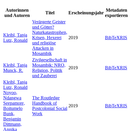
Autorinnen
Metadaten
Titel
Erscheinungsjahr
und Autoren
exportieren
Verärgerte Geister
und Götter?
Naturkatastrophen,
Kleibl, Tanja
Krisen, Hexerei
2019
BibTeX
RIS
Lutz, Ronald
und religiöse
Attacken in
Mosambik
Zivilgesellschaft in
Kleibl, Tanja
Mosambik: NRO,
2019
BibTeX
RIS
Munck, R.
Religion, Politik
und Zauberei
Kleibl, Tanja
Lutz, Ronald
Noyoo,
Ndangwa
The Routledge
Seepamore,
Handbook of
2019
BibTeX
RIS
Boitumelo
Postcolonial Social
Bunk,
Work
Benjamin
Dittmann,
Annika