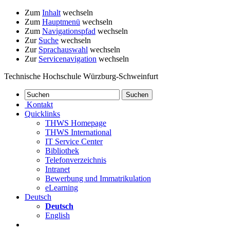
Zum
Inhalt
wechseln
Zum
Hauptmenü
wechseln
Zum
Navigationspfad
wechseln
Zur
Suche
wechseln
Zur
Sprachauswahl
wechseln
Zur
Servicenavigation
wechseln
Technische Hochschule Würzburg-Schweinfurt
Kontakt
Quicklinks
THWS Homepage
THWS International
IT Service Center
Bibliothek
Telefonverzeichnis
Intranet
Bewerbung und Immatrikulation
eLearning
Deutsch
Deutsch
English