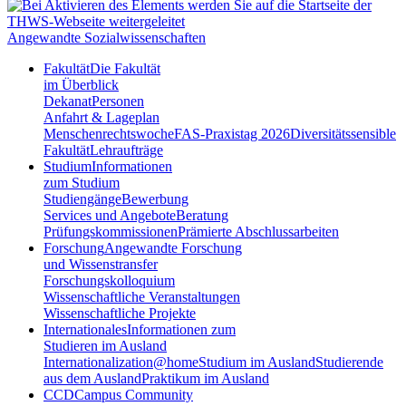
Angewandte Sozialwissenschaften
Fakultät
Die Fakultät
im Überblick
Dekanat
Personen
Anfahrt & Lageplan
Menschenrechtswoche
FAS-Praxistag 2026
Diversitätssensible
Fakultät
Lehraufträge
Studium
Informationen
zum Studium
Studiengänge
Bewerbung
Services und Angebote
Beratung
Prüfungskommissionen
Prämierte Abschlussarbeiten
Forschung
Angewandte Forschung
und Wissenstransfer
Forschungskolloquium
Wissenschaftliche Veranstaltungen
Wissenschaftliche Projekte
Internationales
Informationen zum
Studieren im Ausland
Internationalization@home
Studium im Ausland
Studierende
aus dem Ausland
Praktikum im Ausland
CCD
Campus Community