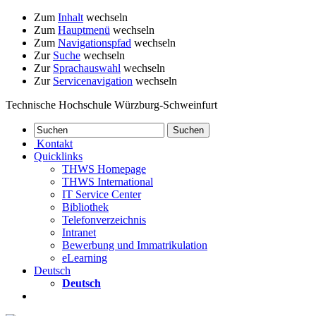
Zum
Inhalt
wechseln
Zum
Hauptmenü
wechseln
Zum
Navigationspfad
wechseln
Zur
Suche
wechseln
Zur
Sprachauswahl
wechseln
Zur
Servicenavigation
wechseln
Technische Hochschule Würzburg-Schweinfurt
Kontakt
Quicklinks
THWS Homepage
THWS International
IT Service Center
Bibliothek
Telefonverzeichnis
Intranet
Bewerbung und Immatrikulation
eLearning
Deutsch
Deutsch