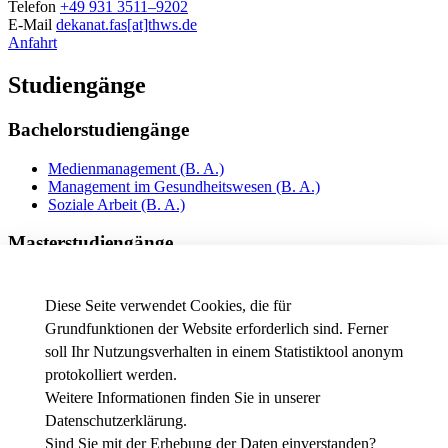
Telefon
+49 931 3511–9202
E-Mail
dekanat.fas[at]thws.de
Anfahrt
Studiengänge
Bachelorstudiengänge
Medienmanagement (B. A.)
Management im Gesundheitswesen (B. A.)
Soziale Arbeit (B. A.)
Masterstudiengänge
Soziale Arbeit (M. A.)
International Social Work with Refugees and Migrants (M.
Diese Seite verwendet Cookies, die für
A.)
Grundfunktionen der Website erforderlich sind. Ferner
Musiktherapie für Empowerment und Inklusion (M. A.)
soll Ihr Nutzungsverhalten in einem Statistiktool anonym
Gesundheitsmanagement (MBA)
Verhaltensorientierte Beratung (M. A.)
protokolliert werden.
Weitere Informationen finden Sie in unserer
News - Presse
Datenschutzerklärung
.
Stellenausschreibungen der FHWS
Intranet
Sind Sie mit der Erhebung der Daten einverstanden?